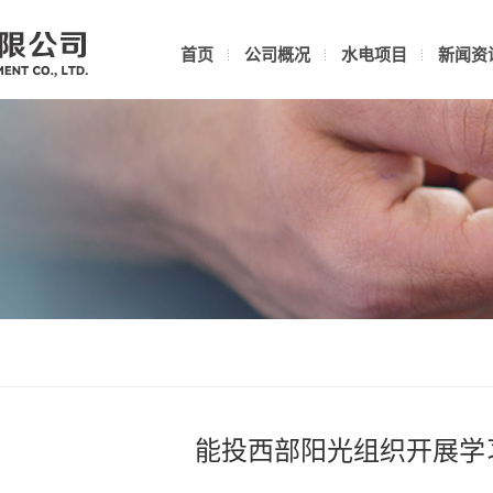
首页
公司概况
水电项目
新闻资
能投西部阳光组织开展学