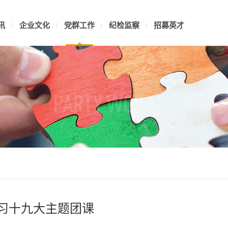
讯
企业文化
党群工作
纪检监察
招募英才
PARTY WORKS
习十九大主题团课