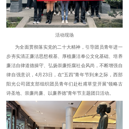
活动现场
为全面贯彻落实党的二十大精神，引导团员青年进一
步夯实清正廉洁思想根基、厚植廉洁奉公文化基础、培养
廉洁自律道德操守、弘扬崇廉拒腐社会风尚，不断增强自
律自强意识，4月23日，在“五四”青年节到来之际，西部
阳光公司团支部组织团员青年们赴杜甫草堂开展“领略古
诗圣地、崇廉尚廉、以廉养德”青年节主题团日活动。