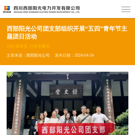
西部阳光公司团支部组织开展“五四”青年节主
题团日活动
访杜甫草堂 习诗圣廉风
文章来源：
西部阳光公司
发布日期：2024-04-24