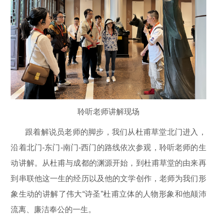
聆听老师讲解现场
跟着解说员老师的脚步，我们从杜甫草堂北门进入，
沿着北门-东门-南门-西门的路线依次参观，聆听老师的生
动讲解。从杜甫与成都的渊源开始，到杜甫草堂的由来再
到串联他这一生的经历以及他的文学创作，老师为我们形
象生动的讲解了伟大“诗圣”杜甫立体的人物形象和他颠沛
流离、廉洁奉公的一生。