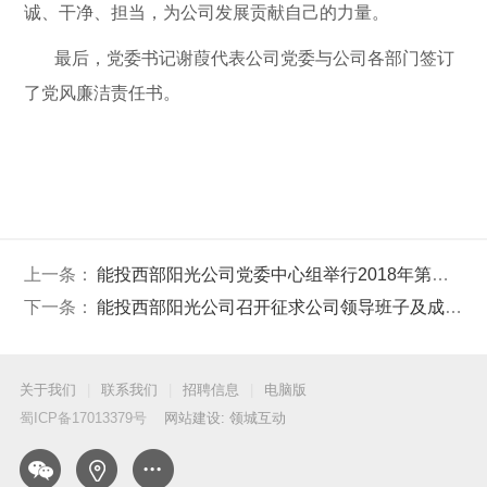
诚、干净、担当，为公司发展贡献自己的力量。
最后，党委书记谢葭代表公司党委与公司各部门签订
了党风廉洁责任书。
上一条：
能投西部阳光公司党委中心组举行2018年第一次集体学习（扩大）会议
下一条：
能投西部阳光公司召开征求公司领导班子及成员意见建议座谈会
关于我们
|
联系我们
|
招聘信息
|
电脑版
蜀ICP备17013379号
网站建设: 领城互动