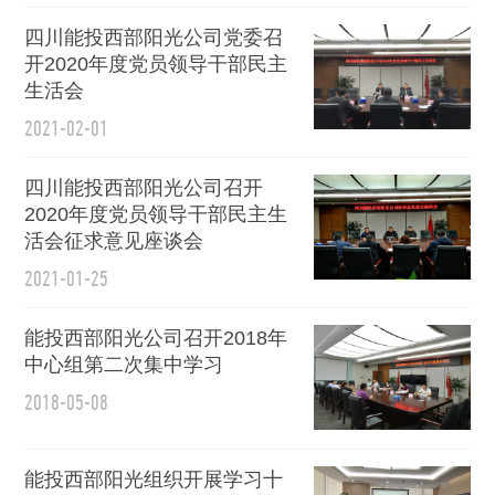
四川能投西部阳光公司党委召
开2020年度党员领导干部民主
生活会
2021-02-01
四川能投西部阳光公司召开
2020年度党员领导干部民主生
活会征求意见座谈会
2021-01-25
能投西部阳光公司召开2018年
中心组第二次集中学习
2018-05-08
能投西部阳光组织开展学习十