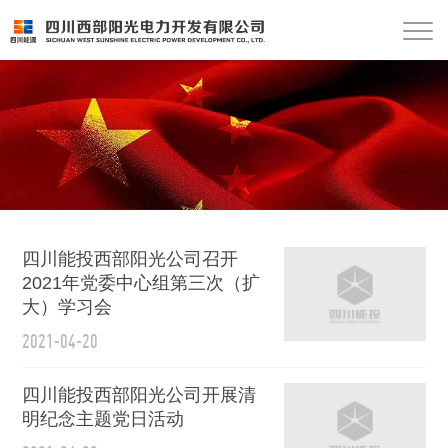
四川能投西部阳光公司召开
2021年党委中心组第三次（扩
大）学习会
2021-04-20
四川能投西部阳光公司开展清
明纪念主题党日活动