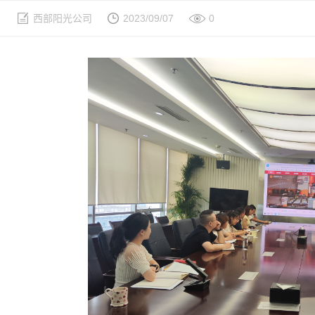
西部阳光公司
2023/09/07
0