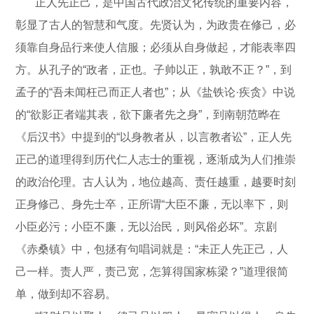
正人先正己，是中国古代政治文化传统的重要内容，
彰显了古人的智慧和气度。先贤认为，为政贵在修己，必
须靠自身品行来使人信服；必须从自身做起，才能表率四
方。从孔子的“政者，正也。子帅以正，孰敢不正？”，到
孟子的“吾未闻枉己而正人者也”；从《盐铁论·疾贪》中说
的“欲影正者端其表，欲下廉者先之身”，到南朝范晔在
《后汉书》中提到的“以身教者从，以言教者讼”，正人先
正己的道理得到历代仁人志士的重视，逐渐成为人们推崇
的政治伦理。古人认为，地位越高、责任越重，越要时刻
正身修己、身先士卒，正所谓“大臣不廉，无以率下，则
小臣必污；小臣不廉，无以治民，则风俗必坏”。京剧
《赤桑镇》中，包拯有句唱词就是：“未正人先正己，人
己一样。责人严，责己宽，怎算得国家栋梁？”道理很简
单，做到却不容易。