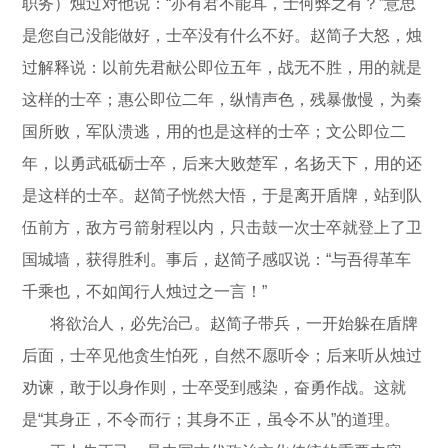
职务）烛过对他说：“亦有君不能耳，士何弊之有？”意思
是您自己没能做好，士卒没有什么不好。赵简子大怒，烛
过解释说：以前先君献公即位五年，战无不胜，用的就是
这样的士卒；惠公即位二年，纵情声色，残暴傲慢，为秦
国所败，军队溃逃，用的也是这样的士卒；文公即位二
年，以勇武砥砺士卒，后来大败楚军，名扬天下，用的还
是这样的士卒。赵简子恍然大悟，于是离开盾牌，站到队
伍前方，敌方弓箭射程以内，只击鼓一次士卒就登上了卫
国城墙，获得胜利。事后，赵简子感叹说：“与吾得革车
千乘也，不如闻行人烛过之一言！”
将欲治人，必先治己。赵简子带兵，一开始躲在盾牌
后面，士卒见他贪生怕死，自然不愿听令；后来听从烛过
劝谏，敢于以身作则，士卒受到感染，奋勇作战。这就
是“其身正，不令而行；其身不正，虽令不从”的道理。