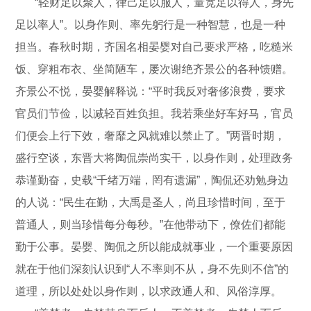
“轻财足以聚人，律己足以服人，量宽足以得人，身先
足以率人”。以身作则、率先躬行是一种智慧，也是一种
担当。春秋时期，齐国名相晏婴对自己要求严格，吃糙米
饭、穿粗布衣、坐简陋车，屡次谢绝齐景公的各种馈赠。
齐景公不悦，晏婴解释说：“平时我反对奢侈浪费，要求
官员们节俭，以减轻百姓负担。我若乘坐好车好马，官员
们便会上行下效，奢靡之风就难以禁止了。”两晋时期，
盛行空谈，东晋大将陶侃崇尚实干，以身作则，处理政务
恭谨勤奋，史载“千绪万端，罔有遗漏”，陶侃还劝勉身边
的人说：“民生在勤，大禹是圣人，尚且珍惜时间，至于
普通人，则当珍惜每分每秒。”在他带动下，僚佐们都能
勤于公事。晏婴、陶侃之所以能成就事业，一个重要原因
就在于他们深刻认识到“人不率则不从，身不先则不信”的
道理，所以处处以身作则，以求政通人和、风俗淳厚。