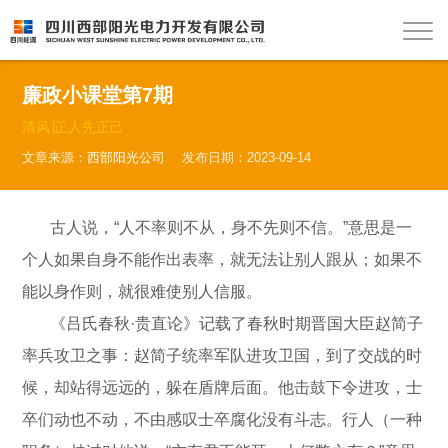
廉政小课堂第7期
清风∣正人先正己
文章来源：
西部阳光公司
发布日期：2023-09-14
古人说，“人不率则不从，身不先则不信。”意思是一
个人如果自身不能作出表率，就无法让别人跟从；如果不
能以身作则，就很难使别人信服。
《吕氏春秋·贵直论》记载了春秋时期晋国大臣赵简子
率兵攻卫之事：赵简子统率军队进攻卫国，到了交战的时
候，却站得远远的，躲在盾牌后面。他击鼓下令进攻，士
卒们动也不动，不由感叹士卒腐化没有斗志。行人（一种