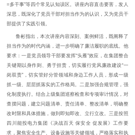
=多干事”等四个常见认知误区。讲座内容直击要害，发人
深思，既深化了党员干部对担当作为的认识，又为党员干
部提供了实践引领。
鲁彬指出，本次讲座内容深刻、案例鲜活，既阐释了
担当作为的时代内涵，进一步明确了廉洁履职的底线。他
要求：一是党员领导干部要发挥“头雁”效应，在集团整合
关键期以身作则、勇于担责，切实履行党风廉政建设“一
岗双责”，切实管好分管领域和身边工作人员，形成一级
抓一级、层层抓落实的工作格局。二是加强合规管理，强
化制度执行。结合上级集团巡察检查和专项审计情况，对
查摆问题，建立问题清单、责任清单、整改清单，明确整
改时限和具体措施，做到即知即改、立行立改。三是按照
四川能投电力集团《决战百天 保安全 促发展》工作要
求，聚焦安全生产、设备设施等关键领域，严格落实和执