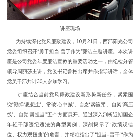
讲座现场
为持续深化党风廉政建设，10月21日，西部阳光公司
党委组织召开“勇于担当 善于作为”廉洁主题讲座。本次讲
座是公司党委年度廉洁宣教的重要活动之一，由纪检分管
领导周丽莎主讲，党委书记鲁彬出席并作指导讲话，全体
党员干部共计30人参加学习。
讲座结合当前党风廉政建设新形势新任务，紧紧围
绕“勤掸‘思想尘’、常破‘心中贼’、自念‘紧箍咒’、自架‘高压
线’、自觉‘勇担当’”五个方面展开。通过深入剖析近期国企
年轻干部违纪违法的典型案例，深刻揭示了“政绩观错
位、权力观扭曲”的危害，并精准指出了“担当=蛮干”“作为