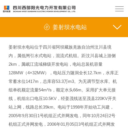

姜射坝水电站
姜射坝水电站位于四川省阿坝藏族羌族自治州汶川县境
内，属低闸引水式电站，混流式机组。距汶川县城上游侧
2km，属岷江流域梯级开发电站，电站总装机容量
128MW（4×32MW），电站压力隧洞全长12.7km，水库正
常蓄水位1417m，总库容53.3万m3。为无调节型水库。机
组单机额定流量54m³/s，额定水头66m。采用扩大单元接
线，机组出口电压10.5KV，经姜茂线送至茂县220KV开关
站上网，线路总长39km。电站于1998年开始动工兴建，
2005年9月30日1号机组正式并网发电，同年10月24日2号
机组正式并网发电，2006年01月05日3号机组正式并网发