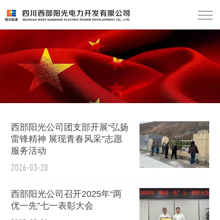
西部阳光公司团支部开展“弘扬
雷锋精神 展现青春风采”志愿
服务活动
2026-03-20
西部阳光公司召开2025年“两
优一先”七一表彰大会