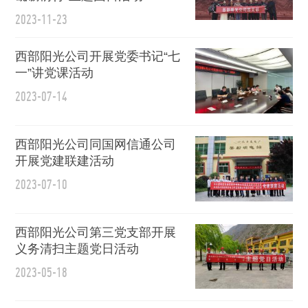
2023-11-23
西部阳光公司开展党委书记“七
一”讲党课活动
2023-07-14
西部阳光公司同国网信通公司
开展党建联建活动
2023-07-10
西部阳光公司第三党支部开展
义务清扫主题党日活动
2023-05-18