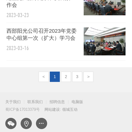
作会
2023-03-23
西部阳光公司召开2023年党委
中心组第一次（扩大）学习会
2023-03-16
<
1
2
3
>
关于我们
|
联系我们
|
招聘信息
|
电脑版
蜀ICP备17013379号
网站建设: 领城互动