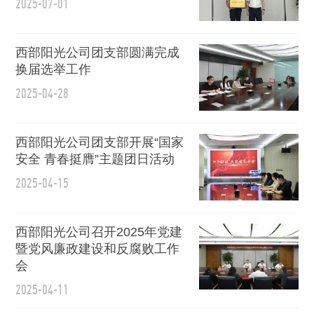
2025-07-01
西部阳光公司团支部圆满完成
换届选举工作
2025-04-28
西部阳光公司团支部开展“国家
安全 青春挺膺”主题团日活动
2025-04-15
西部阳光公司召开2025年党建
暨党风廉政建设和反腐败工作
会
2025-04-11